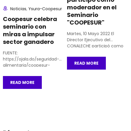
moderador en el
Noticias
,
Ysura-Coopesur
Seminario
Coopesur celebra
"COOPESUR"
seminario con
miras a impulsar
Martes, 10 Mayo 2022 El
Director Ejecutivo del
sector ganadero
CONALECHE participó como
moderador en el Seminario
FUENTE:
“COOPESUR hacia una…
https://ojala.do/seguridad-
READ MORE
alimentaria/coopesur-
celebra-seminario-con-
miras-a-impulsar-sector-
READ MORE
ganadero La Cooperativa
Agropecuaria de Ganaderos
del Sur (Coopesur) organizó
un seminario en el que
participaron más…