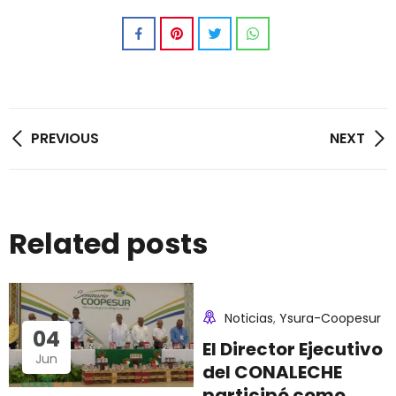
Navegación
PREVIOUS
NEXT
de
entradas
04
Related posts
Jun
Noticias
,
Ysura-Coopesur
04
El Director Ejecutivo
Jun
del CONALECHE
participó como