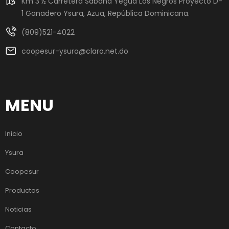
Km 3 ½ Carretera Sabana Yegua Los Negros Proyecto D-
1 Ganadero Ysura, Azua, República Dominicana.
(809)521-4022
coopesur-ysura@claro.net.do
MENU
Inicio
Ysura
Coopesur
Productos
Noticias
Contacto