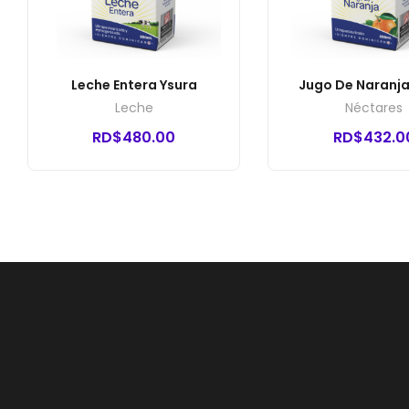
Leche Entera Ysura
Jugo De Naranja
Leche
Néctares
RD$
480.00
RD$
432.0