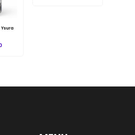
 Ysura
0